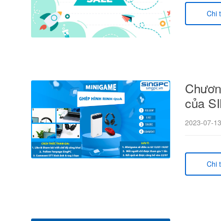
Chi t
Chươn
của S
2023-07-1
Chi t