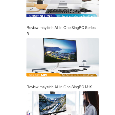
Review máy tính All In One SingPC Series
B
Review máy tính All In One SingPC M19