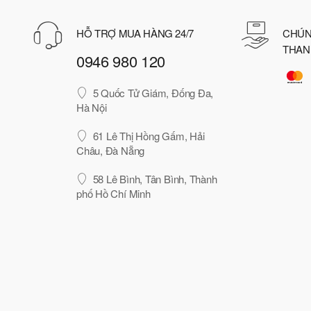
HỖ TRỢ MUA HÀNG 24/7
CHÚN
THAN
0946 980 120
5 Quốc Tử Giám, Đống Đa,
Hà Nội
61 Lê Thị Hồng Gấm, Hải
Châu, Đà Nẵng
58 Lê Bình, Tân Bình, Thành
phố Hồ Chí Minh