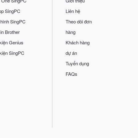
In One SingPC
Giới thiệu
op SingPC
Liên hệ
hình SingPC
Theo dõi đơn
in Brother
hàng
kiện Genius
Khách hàng
kiện SingPC
dự án
Tuyển dụng
FAQs