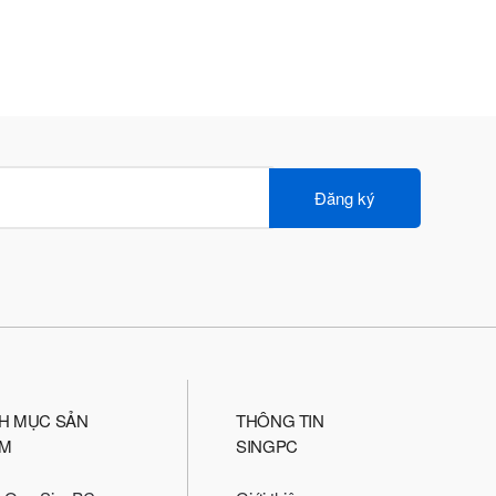
Đăng ký
H MỤC SẢN
THÔNG TIN
M
SINGPC