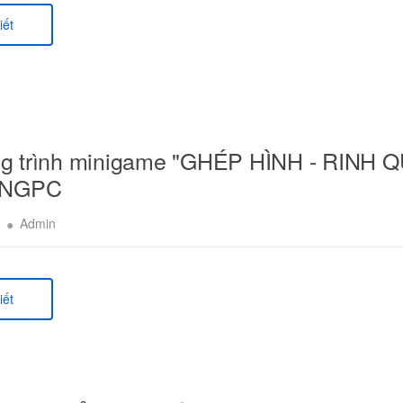
iết
g trình minigame "GHÉP HÌNH - RINH Q
INGPC
3
Admin
iết