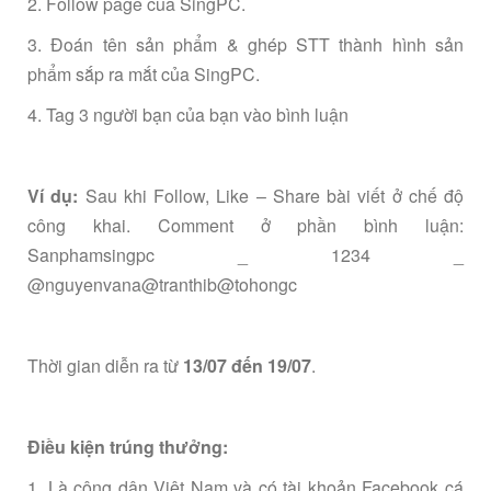
2. Follow page của SingPC.
3. Đoán tên sản phẩm & ghép STT thành hình sản
phẩm sắp ra mắt của SingPC.
4. Tag 3 người bạn của bạn vào bình luận
Ví dụ:
Sau khi Follow, Like – Share bài viết ở chế độ
công khai. Comment ở phần bình luận:
Sanphamsingpc _ 1234 _
@nguyenvana@tranthib@tohongc
Thời gian diễn ra từ
13/07 đến 19/07
.
Điều kiện trúng thưởng:
1. Là công dân Việt Nam và có tài khoản Facebook cá