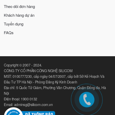
Theo dõi đơn hàng
Khách hàng dự án
Tuyển dụng
FAQs
Copyright © 2007 - 2024.
CÔNG TY CỔ PHẦN CÔNG NGHỆ SILICOM
MST: 0100777230, cấp ngày 04/07/2007, cấp bởi Sở Kế Hoạch Và
Đầu Tư TP Hà Nội - Phòng Đăng Ký Kinh Doanh
Địa chỉ: 5 Quốc Tử Giám, Phường Văn Chương, Quận Đống đa, Hà
Nội
Điện thoại: 1900 0132
Email: adminsg@silicom.com.vn