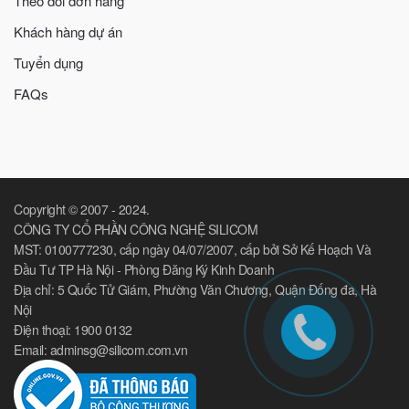
Theo dõi đơn hàng
Khách hàng dự án
Tuyển dụng
FAQs
Copyright © 2007 - 2024.
CÔNG TY CỔ PHẦN CÔNG NGHỆ SILICOM
MST: 0100777230, cấp ngày 04/07/2007, cấp bởi Sở Kế Hoạch Và
Đầu Tư TP Hà Nội - Phòng Đăng Ký Kinh Doanh
Địa chỉ: 5 Quốc Tử Giám, Phường Văn Chương, Quận Đống đa, Hà
Nội
Điện thoại: 1900 0132
Email: adminsg@silicom.com.vn