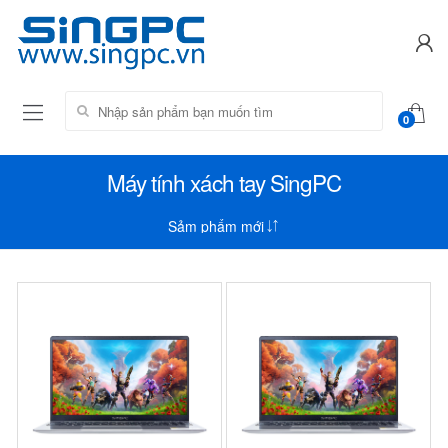
Tìm kiếm:
0
Máy tính xách tay SingPC