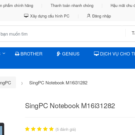
n phẩm chính hãng
Thanh toán nhanh chóng
Hậu mãi chu 
Xây dựng cấu hình PC
Đăng nhập
C
BROTHER
GENIUS
DỊCH VỤ CHO 
SingPC
SingPC Notebook M16i31282
SingPC Notebook M16i31282
(
5
đánh giá)