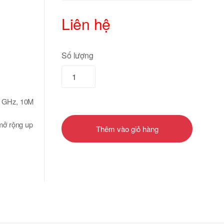
Liên hệ
Số lượng
0 GHz, 10M
ở rộng up
Thêm vào giỏ hàng
luetooth 4.2
trợ USB3.0,
 Jack.