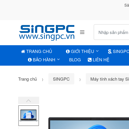
Sả
Tìm kiếm:
TRANG CHỦ
GIỚI THIỆU
SINGP
BẢO HÀNH
BLOG
LIÊN HỆ
Trang chủ
SINGPC
Máy tính xách tay 