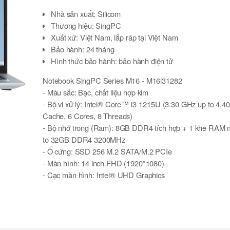
Nhà sản xuất: Silicom
Thương hiệu: SingPC
Xuất xứ: Việt Nam, lắp ráp tại Việt Nam
Bảo hành: 24 tháng
Hình thức bảo hành: bảo hành điện tử
Notebook SingPC Series M16 - M16i31282
- Màu sắc:
Bạc, chất liệu hợp kim
- Bộ vi xử lý:
Intel® Core™ i3-1215U (3.30 GHz up to 4.4
Cache, 6 Cores, 8 Threads)
- Bộ nhớ trong (Ram):
8GB DDR4 tích hợp + 1 khe RAM m
to 32GB DDR4 3200MHz
- Ổ cứng:
SSD 256 M.2 SATA/M.2 PCIe
- Màn hình:
14 inch FHD (1920*1080)
- Cạc màn hình:
Intel® UHD Graphics
- Giao tiếp không dây:
Wifi 802.11b/g & 802.11b/g/n&ac, B
- Âm thanh:
Realtek High Definition Audio
- Cổng kết nối:
2 x USB3.2 , 1 x USB2.0, 1 x Type C (Hỗ 
DP1.4), 1 x HDMI, 1 x Headphone/ Microphone, 1 x Power