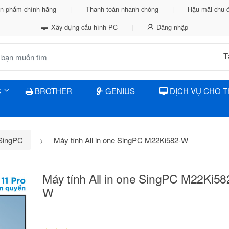
n phẩm chính hãng
Thanh toán nhanh chóng
Hậu mãi chu 
Xây dựng cấu hình PC
Đăng nhập
C
BROTHER
GENIUS
DỊCH VỤ CHO 
 SingPC
Máy tính All in one SingPC M22Ki582-W
Máy tính All in one SingPC M22Ki58
W