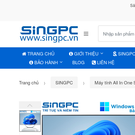
Sả
Tìm kiếm:
TRANG CHỦ
GIỚI THIỆU
SINGP
BẢO HÀNH
BLOG
LIÊN HỆ
Trang chủ
SINGPC
Máy tính All In One