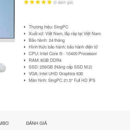
(
0
đánh giá)
Thương hiệu: SingPC
Xuất xứ: Việt Nam, lắp ráp tại Việt Nam
Bảo hành: 24 tháng
Hình thức bảo hành: bảo hành điện tử
CPU:
Intel Core i5 - 10400 Processor
RAM:
8GB DDR4
SSD:
256GB (Nâng cấp SSD M.2)
VGA:
Intel UHD Graphics 630
Màn hình:
SingPC 21.5" Full HD IPS
Phím & chuột:
SingPC không dây
Kết nối:
LAN (RJ45),
WiFi 802.11 AC, Bluetooth 5.0
Webcam:
3.1 Megapixel, Micro
Loa:
Loa 2.0 - công suất 6W (2x3W)
Hệ điều hành:
Windows 11 Pro (bản quyền)
MBO
ĐÁNH GIÁ