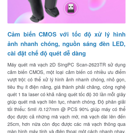
Cảm biến CMOS với tốc độ xử lý hình
ảnh nhanh chóng, nguồn sáng đèn LED,
cài đặt chế độ quét dễ dàng
Máy quét mã vạch 2D SingPC Scan-2623TR sử dụng
cảm biến CMOS, một loại cảm biến có nhiều ưu điểm
vượt trội: có thể xử lý hình ảnh nhanh chóng, nhỏ gọn,
tiêu thụ ít điện năng, giá thành phải chăng, công nghệ
quét 1 tia laser có khả năng quét tốc độ 30 lần mỗi giây
giúp quét mã vạch liên tục, nhanh chóng. Ðộ phân giải
tối thiểu: 5mil /0.127mm @ PCS 90% giúp máy có thể
đọc được cả những mã vạch mờ, mã vạch dài lên đến
25cm, hơn nữa còn đọc được các mã vạch thông qua
màn hình máy tính và điện thoại một cách nhanh nhạy.