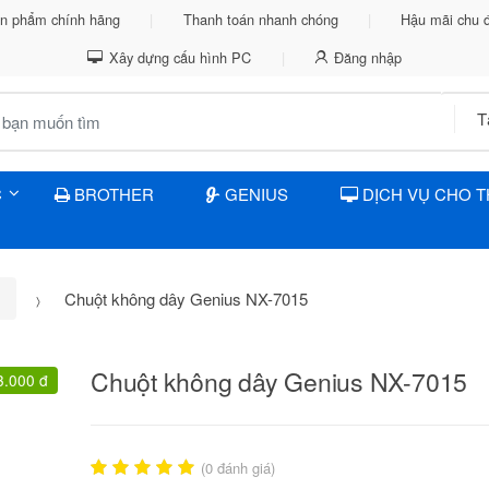
n phẩm chính hãng
Thanh toán nhanh chóng
Hậu mãi chu 
Xây dựng cấu hình PC
Đăng nhập
C
BROTHER
GENIUS
DỊCH VỤ CHO 
Chuột không dây Genius NX-7015
Chuột không dây Genius NX-7015
3.000 đ
(
0
đánh giá)