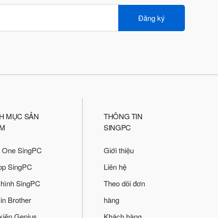
Đăng ký
H MỤC SẢN
THÔNG TIN
M
SINGPC
In One SingPC
Giới thiệu
op SingPC
Liên hệ
hình SingPC
Theo dõi đơn
in Brother
hàng
kiện Genius
Khách hàng