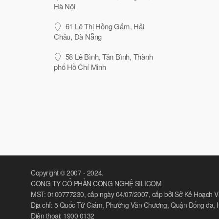
Hà Nội
61 Lê Thị Hồng Gấm, Hải
Châu, Đà Nẵng
58 Lê Bình, Tân Bình, Thành
phố Hồ Chí Minh
Copyright © 2007 - 2024.
CÔNG TY CỔ PHẦN CÔNG NGHỆ SILICOM
MST: 0100777230, cấp ngày 04/07/2007, cấp bởi Sở Kế Hoạch 
Địa chỉ: 5 Quốc Tử Giám, Phường Văn Chương, Quận Đống đa, 
Điện thoại: 1900 0132