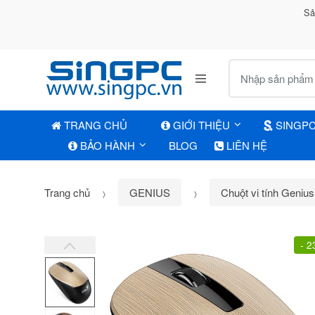
Sả
Tìm kiếm:
TRANG CHỦ
GIỚI THIỆU
SINGP
BẢO HÀNH
BLOG
LIÊN HỆ
Trang chủ
GENIUS
Chuột vi tính Genius
-
2