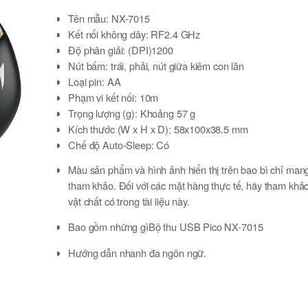
Tên mẫu:
NX-7015
Kết nối không dây:
RF2.4 GHz
Độ phân giải:
(DPI)1200
Nút bấm:
trái, phải, nút giữa kiêm con lăn
Loại pin:
AA
Phạm vi kết nối:
10m
Trọng lượng (g):
Khoảng 57 g
Kích thước (W x H x D):
58x100x38.5 mm
Chế độ Auto-Sleep:
Có
Hệ điều hành tương thích:
Windows® 7, 8, 8.1, 10 / Ma
Màu sản phẩm và hình ảnh hiển thị trên bao bì chỉ mang
10.8 trở lên
tham khảo. Đối với các mặt hàng thực tế, hãy tham khả
Màu sắc:
Màu xám, nâu socola, nâu xám, nâu hồng, bạ
vật chất có trong tài liệu này.
Bao gồm những gìBộ thu USB Pico NX-7015
Hướng dẫn nhanh đa ngôn ngữ.