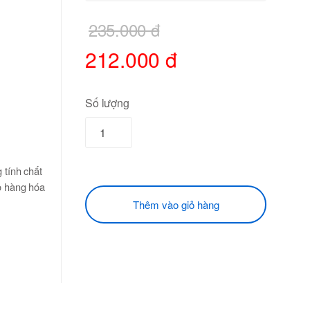
235.000 đ
212.000 đ
Số lượng
c. OS X
 tính chất
o hàng hóa
c
Thêm vào giỏ hàng