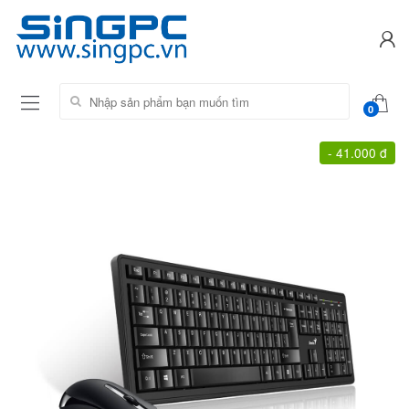
Tìm kiếm:
0
-
41.000 đ