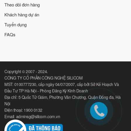
Theo dõi đơn hàng
Khách hàng dự án
Tuyển dụng
FAQs
Copyright © 2007 - 2024.
CÔNG TY CỔ PHẦN CÔNG NGHỆ SILICOM
MST: 0100777230, cấp ngày 04/07/2007, cấp bởi Sở Kế Hoạch Và
Đầu Tư TP Hà Nội - Phòng Đăng Ký Kinh Doanh
Địa chỉ: 5 Quốc Tử Giám, Phường Văn Chương, Quận Đống đa, Hà
Nội
Điện thoại: 1900 0132
Email: adminsg@silicom.com.vn