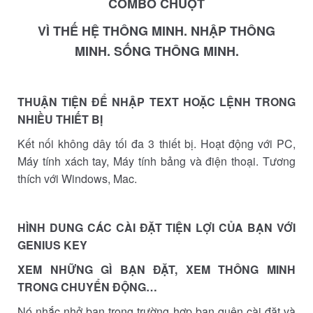
COMBO CHUỘT
VÌ THẾ HỆ THÔNG MINH. NHẬP THÔNG
MINH. SỐNG THÔNG MINH.
THUẬN TIỆN ĐỂ NHẬP TEXT HOẶC LỆNH TRONG
NHIỀU THIẾT BỊ
Kết nối không dây tối đa 3 thiết bị. Hoạt động với PC,
Máy tính xách tay, Máy tính bảng và điện thoại. Tương
thích với Windows, Mac.
HÌNH DUNG CÁC CÀI ĐẶT TIỆN LỢI CỦA BẠN VỚI
GENIUS KEY
XEM NHỮNG GÌ BẠN ĐẶT, XEM THÔNG MINH
TRONG CHUYỂN ĐỘNG…
Nó nhắc nhở bạn trong trường hợp bạn quên cài đặt và