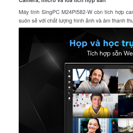
Máy tính SingPC M24Pi582-W còn tích hợp came
suôn sẻ với chất lượng hình ảnh và âm thanh thu