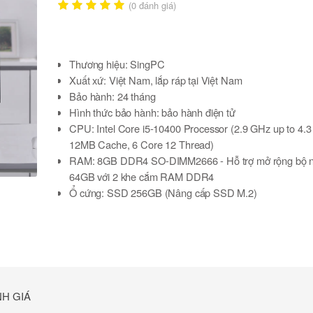
(
0
đánh giá)
Thương hiệu: SingPC
Xuất xứ: Việt Nam, lắp ráp tại Việt Nam
Bảo hành: 24 tháng
Hình thức bảo hành: bảo hành điện tử
CPU:
Intel Core i5-10400 Processor (2.9 GHz up to 4.
12MB Cache, 6 Core 12 Thread)
RAM:
8GB DDR4 SO-DIMM2666 - Hỗ trợ mở rộng bộ nh
64GB với 2 khe cắm RAM DDR4
Ổ cứng:
SSD 256GB (Nâng cấp SSD M.2)
VGA:
Intel UHD Graphics 630
Màn hình:
SingPC 23.8" Full HD IPS - Kiểu dáng: Màn 
Phím & chuột:
SingPC không dây
Kết nối:
LAN,
WiFi 802.11 B/G/N, Bluetooth 5.2
Loa:
Loa 2.0 - công suất 6 W (2x3W)
Webcam:
Camera 3.1M pixel (with Mic)
H GIÁ
Hệ điều hành:
Windows 11 Pro (bản quyền)