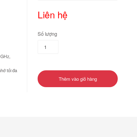
Liên hệ
Số lượng
3 GHz,
ớ tối đa
Thêm vào giỏ hàng
xoay