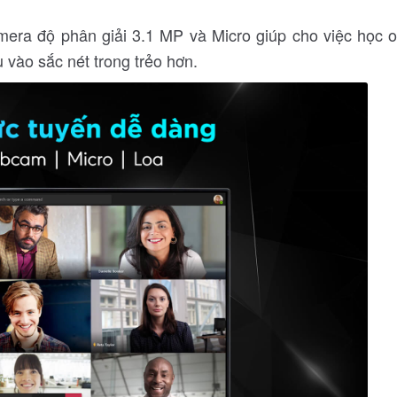
ra độ phân giải 3.1 MP và Micro giúp cho việc học on
 vào sắc nét trong trẻo hơn.