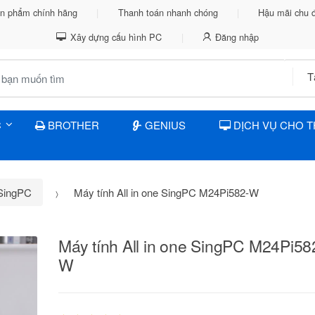
n phẩm chính hãng
Thanh toán nhanh chóng
Hậu mãi chu 
Xây dựng cấu hình PC
Đăng nhập
C
BROTHER
GENIUS
DỊCH VỤ CHO 
 SingPC
Máy tính All in one SingPC M24Pi582-W
Máy tính All in one SingPC M24Pi58
W