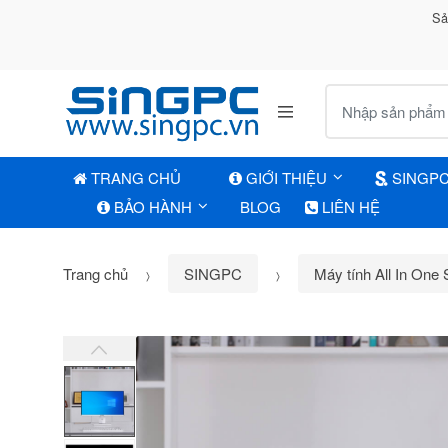
Sả
Tìm kiếm:
TRANG CHỦ
GIỚI THIỆU
SINGP
BẢO HÀNH
BLOG
LIÊN HỆ
Trang chủ
SINGPC
Máy tính All In One